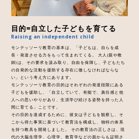
目的=自立した子どもを育てる
Raising an independent child
モンテッソーリ教育の基本は、「子どもは、自らを成
長・発達させる力をもって生まれてくる。 大人(親や教
師)は、その要求を汲み取り、自由を保障し、子どもたち
の自発的な活動を援助する存在に徹しなければならな
い」という考え方にあります。
モンテッソーリ教育の目的はそれぞれの発達段階にある
子どもを援助し、「自立していて、有能で、責任感と他
人への思いやりがあり、生涯学び続ける姿勢を持った人
間に育てる」ことです。
その目的を達成するために、彼女は子どもを観察し、そ
こから得た事実に基づいて教育法を構成し、独特の体系
を持つ教具を開発しました。 その教育法の正しさは、現
代の大脳生理学、心理学、教育学などの面からも証明さ