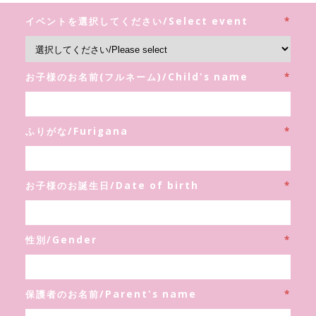
イベントを選択してください/Select event
*
お子様のお名前(フルネーム)/Child's name
*
ふりがな/Furigana
*
お子様のお誕生日/Date of birth
*
性別/Gender
*
保護者のお名前/Parent's name
*